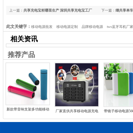
上一篇：
共享充电宝柜哪里生产 深圳共享充电宝工厂
下一篇：
继共享单
此文关键字：
移动电源批发
移动电源定制
品牌移动电源
tws蓝牙耳机厂
享充电宝加盟，共享充电宝批发，共享充电宝排名，共享充电宝定制，力量威移动
相关资讯
家 深圳充电宝工厂订制 手机移动电宝生产商
移动电源OEM代加工
手机充电宝
推荐产品
移动电源充电线 usb充电器 1a/2.1a车充 车载充电器厂家 充电器生产厂商 深
移动电源厂家 高通认证移动电源生产厂家
新款带音响支架多功能移动
厂家直供共享移动电源充电
带镜子移动电源560
电源
宝箱机子柜箱式共享充电箱
动电源充电宝定
方案自主研发