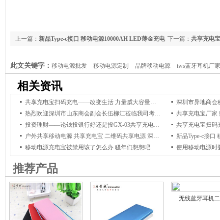
上一篇：
新品Type-c接口 移动电源10000AH LED薄金充电
下一篇：
共享充电宝
宝 发布
此文关键字：
移动电源批发
移动电源定制
品牌移动电源
tws蓝牙耳机厂
享充电宝加盟，共享充电宝批发，共享充电宝排名，共享充电宝定制，力量威移动
相关资讯
家 深圳充电宝工厂订制 手机移动电宝生产商
移动电源OEM代加工
手机充电宝
共享充电宝扫码充电——改变生活 力量威大容量共享充电宝厂家
移动电源充电线 usb充电器 1a/2.1a车充 车载充电器厂家 充电器生产厂商 深
热烈欢迎深圳市山东商会副会长伍柳江莅临我司考察指导工作
移动电源厂家 高通认证移动电源生产厂家
投资理财——论钱投银行好还是投GX-03共享充电宝好
户外共享移动电源 共享充电宝 二维码共享电源 深圳市力量威充
移动电源充电宝被禁用该了怎么办 骚年们想想吧
使用移动电源时
推荐产品
无线蓝牙耳机二
i12pro4四代i7马卡
跨境tws一