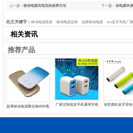
上一篇：
移动电源充电宝的保养方法
下一篇：
动电源本
此文关键字：
移动电源批发
移动电源定制
品牌移动电源
tws蓝牙耳机厂
享充电宝加盟，共享充电宝批发，共享充电宝排名，共享充电宝定制，力量威移动
相关资讯
家 深圳充电宝工厂订制 手机移动电宝生产商
移动电源OEM代加工
手机充电宝
推荐产品
移动电源充电线 usb充电器 1a/2.1a车充 车载充电器厂家 充电器生产厂商 深
移动电源厂家 高通认证移动电源生产厂家
厂家定制批发手机通用充电
创意圆柱蓝牙音响
超薄移动电源聚合物4000毫
头 USB接口双孔直充充电头
便携蓝牙音箱 礼
安移动电源 带LED手电手机
彩色旅行充电头
厂家直销
充电宝