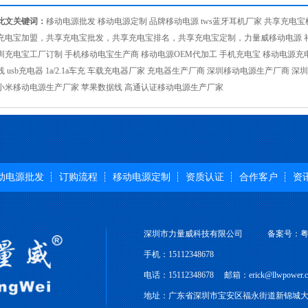
此文关键词：
移动电源批发
移动电源定制
品牌移动电源
tws蓝牙耳机厂家
共享充电宝
充电宝加盟，共享充电宝批发，共享充电宝排名，共享充电宝定制，力量威移动电源 礼
圳充电宝工厂订制 手机移动电宝生产商
移动电源OEM代加工
手机充电宝 移动电源充
线 usb充电器 1a/2.1a车充 车载充电器厂家 充电器生产厂商 深圳移动电源生产厂商
小米移动电源生产厂家 苹果数据线 高通认证移动电源生产厂家
动电源批发
订购流程
移动电源定制
资质认证
合作客户
资
深圳市力量威科技有限公司
备案号：粤IC
手机：15112348678
电话：15112348678 邮箱：erick@llwpower.com
地址：广东省深圳市宝安区福永街道新锦城大厦