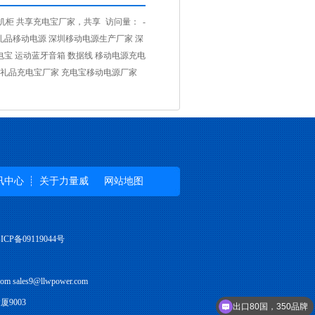
机柜
共享充电宝厂家，共享
访问量：
-
品移动电源 深圳移动电源生产厂家 深
电宝 运动蓝牙音箱 数据线
移动电源充电
 深圳礼品充电宝厂家 充电宝移动电源厂家
讯中心
关于力量威
网站地图
P备09119044号
 sales9@llwpower.com
9003
出口80国，350品牌