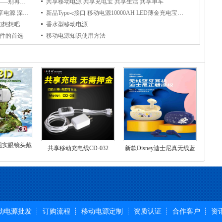
 车载充电器厂家 充电器生产厂商 深圳移动电源生产厂商 深圳礼品充电宝厂家 充电宝
共享充电宝厂家 赚钱与带孩子同时兼得——别再抱怨工作忙没时间陪孩子了
共享移动电源 共享充电宝 共享生活 共享单车
户外共享移动电源 共享充电宝 二维码共享电源 深圳市力量威充
新品Type-c接口 移动电源10000AH LED薄金充电宝 发布
们想想吧
香水型移动电源
配件的首选
移动电源知识使用方法
现实眼镜头戴
共享移动充电线CD-032
新款Disney迪士尼真无线蓝
一代智能苹果
牙半入耳耳机游戏音乐双模
游戏3d头盔
式可爱萌化礼品
动电源批发
订购流程
移动电源定制
资质认证
合作客户
资