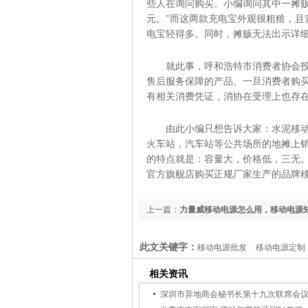
些人在询问购买。小编询问其中一摊贩：
元。”而这两款充电宝外观很粗糙，且
电宝轻得多。同时，摊贩无法出示详
就此事，呼和浩特市消费者协会
售后服务保障的产品。一旦消费者购
有相关消费凭证，消协在受理上也存
由此小编只想告诉大家：水泥移
火车站，汽车站等公共场所的地摊上
的特点就是：容量大，价格低，三无
官方旗舰店购买正规厂家生产的品牌移
上一篇：
力量威移动电源怎么用，移动电源
此文关键字：
移动电源批发
移动电源定制
享充电宝加盟，共享充电宝批发，共享充电宝
相关资讯
家 深圳充电宝工厂订制 手机移动电宝生产商