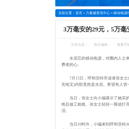
当前位置：
首页
»
力量威资讯中心
»
移动电源
3万毫安的29元，5万
文章出处：
责任编辑：
查看手
水泥芯的移动电源，对圈内人士
费者的心。
7月15日，呼和浩特市读者张女
充电宝)内部竟然是水泥。希望有人管
当日，张女士向小编展示了她买的
艳且做工粗糙。张女士轻轻一掰就打开
泪。
当日10时许，小编来到呼和浩特