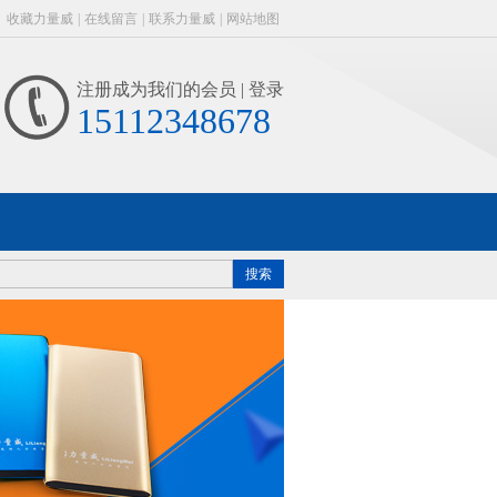
收藏力量威
|
在线留言
|
联系力量威
|
网站地图
注册成为我们的会员
| 登录
15112348678