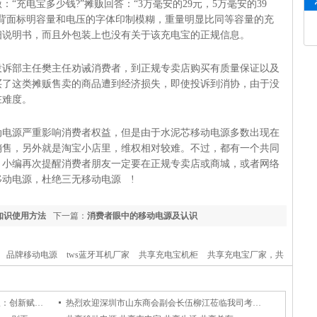
“充电宝多少钱?”摊贩回答：“3万毫安的29元，5万毫安的39
背面标明容量和电压的字体印制模糊，重量明显比同等容量的充
细说明书，而且外包装上也没有关于该充电宝的正规信息。
投诉部主任樊主任劝诫消费者，到正规专卖店购买有质量保证以及
买了这类摊贩售卖的商品遭到经济损失，即使投诉到消协，由于没
在难度。
动电源严重影响消费者权益，但是由于水泥芯移动电源多数出现在
销售，另外就是淘宝小店里，维权相对较难。不过，都有一个共同
。小编再次提醒消费者朋友一定要在正规专卖店或商城，或者网络
动电源，杜绝三无移动电源 !
知识使用方法
下一篇：
消费者眼中的移动电源及认识
品牌移动电源
tws蓝牙耳机厂家
共享充电宝机柜
共享充电宝厂家，共
排名，共享充电宝定制，力量威移动电源 礼品移动电源 深圳移动电源生产厂
移动电源OEM代加工
手机充电宝 移动电源充电宝 运动蓝牙音箱 数据线
深圳市异地商会秘书长第十九次联席会议：创新赋能探讨科技成果与产业需求对接之路
热烈欢迎深圳市山东商会副会长伍柳江莅临我司考察指导工作