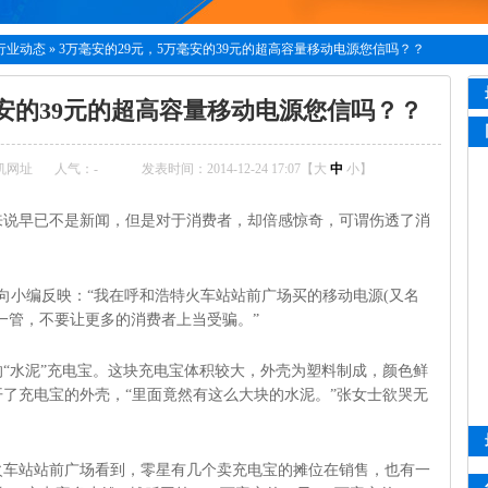
行业动态
»
3万毫安的29元，5万毫安的39元的超高容量移动电源您信吗？？
毫安的39元的超高容量移动电源您信吗？？
机网址
人气：
-
发表时间：2014-12-24 17:07【
大
中
小
】
来说早已不是新闻，但是对于消费者，却倍感惊奇，可谓伤透了消
士向小编反映：“我在呼和浩特火车站站前广场买的移动电源(又名
一管，不要让更多的消费者上当受骗。”
“水泥”充电宝。这块充电宝体积较大，外壳为塑料制成，颜色鲜
了充电宝的外壳，“里面竟然有这么大块的水泥。”张女士欲哭无
火车站站前广场看到，零星有几个卖充电宝的摊位在销售，也有一