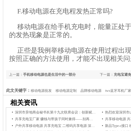
F.移动电源在充电程发热正常吗?
移动电源在给手机充电时，能量正处
的发热现象是正常的。
正些是我例举移动电源在使用过程出
按照正确的方法使用，才能不出现相关问
上一篇：
手机移动电源也是生活中的一部分
下一篇：
充电宝避
此文关键字：
移动电源批发
移动电源定制
品牌移动电源
tws蓝牙耳机厂
享充电宝加盟，共享充电宝批发，共享充电宝排名，共享充电宝定制，力量威移动
相关资讯
家 深圳充电宝工厂订制 手机移动电宝生产商
移动电源OEM代加工
手机充电宝
深圳市异地商会秘书长第十九次联席会议：创新赋能探讨科技成果与产业需求对接之路
移动电源充电线 usb充电器 1a/2.1a车充 车载充电器厂家 充电器生产厂商 深
共享充电宝厂家 赚钱与带孩子同时兼得——别再抱怨工作忙没时间陪孩子了
共享移动电源 共
移动电源厂家 高通认证移动电源生产厂家
户外共享移动电源 共享充电宝 二维码共享电源 深圳市力量威充