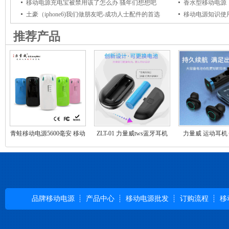
移动电源充电宝被禁用该了怎么办 骚年们想想吧
香水型移动电源
土豪（iphone6)我们做朋友吧-成功人士配件的首选
移动电源知识使
推荐产品
青蛙移动电源5600毫安 移动
ZLT-01 力量威tws蓝牙耳机
力量威 运动耳机
电源充电宝定制礼品
5.0/无损智能降噪
水
品牌移动电源
产品中心
移动电源批发
订购流程
移